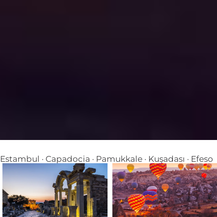
Estambul · Capadocia · Pamukkale · Kuşadası · Efeso