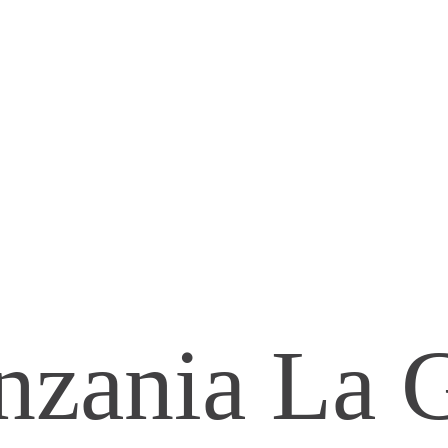
nzania
La 