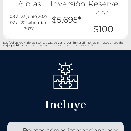
16 días
Inversión
Reserve
con
08 al 23 junio 2027
$5,695*
07 al 22 setiembre
$100
2027
Las fechas de viaje son tentativas, se van a confirmar al menos 6 meses antes del
viaje, podrían mantenerse o variar unos días antes o después.
Incluye
Boletos aéreos internacionales y