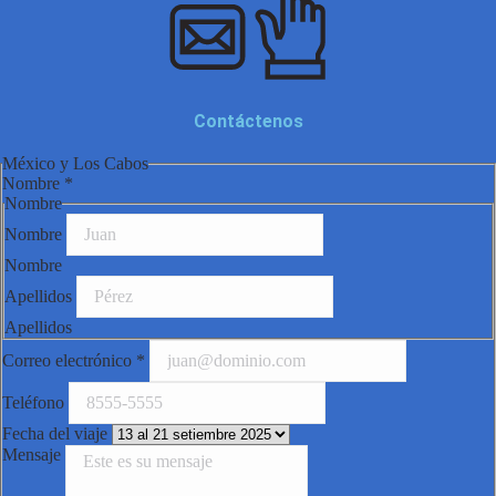
Contáctenos
México y Los Cabos
Nombre
*
Nombre
Nombre
Nombre
Apellidos
Apellidos
Correo electrónico
*
Teléfono
Fecha del viaje
Mensaje