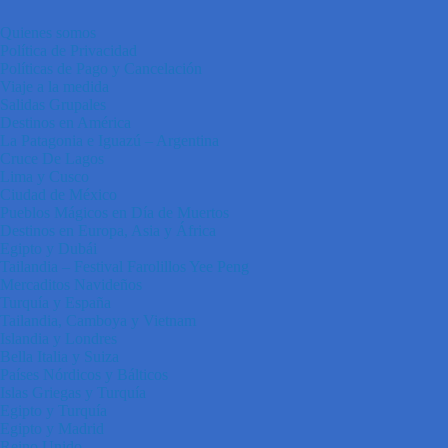
Quienes somos
Política de Privacidad
Políticas de Pago y Cancelación
Viaje a la medida
Salidas Grupales
Destinos en América
La Patagonia e Iguazú – Argentina
Cruce De Lagos
Lima y Cusco
Ciudad de México
Pueblos Mágicos en Día de Muertos
Destinos en Europa, Asia y África
Egipto y Dubái
Tailandia – Festival Farolillos Yee Peng
Mercaditos Navideños
Turquía y España
Tailandia, Camboya y Vietnam
Islandia y Londres
Bella Italia y Suiza
Países Nórdicos y Bálticos
Islas Griegas y Turquía
Egipto y Turquía
Egipto y Madrid
Reino Unido