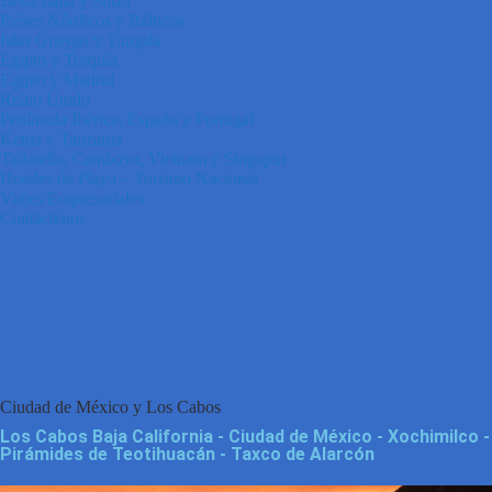
Bella Italia y Suiza
Países Nórdicos y Bálticos
Islas Griegas y Turquía
Egipto y Turquía
Egipto y Madrid
Reino Unido
Península Ibérica, España y Portugal
Kenia y Tanzania
Tailandia, Camboya, Vietnam y Singapur
Hoteles de Playa – Turismo Nacional
Viajes Empresariales
Contáctenos
Ciudad de México y
Los Cabos
Los Cabos Baja California - Ciudad de México - Xochimilco -
Pirámides de Teotihuacán - Taxco de Alarcón