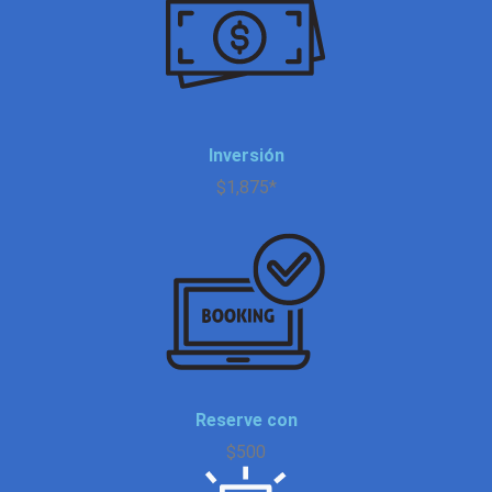
Inversión
$1,875*
Reserve con
$500