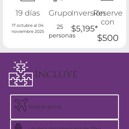
19 días
Grupo
Inversión
Reserve
con
17 octubre al 04
25
$5,195*
noviembre 2025
personas
$500
Incluye
Boletos aéreos
1 maleta documentada de 23kg