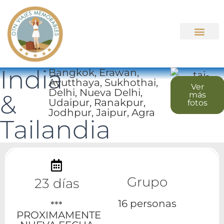
Quienes somos
Viaje a la medida
Salidas Grupale
Hoteles de Playa – Turismo Nacional
Viajes Empre
India
Bangkok, Erawan,
Ayutthaya, Sukhothai,
Ver
Delhi, Nueva Delhi,
&
más
Udaipur, Ranakpur,
fotos
Jodhpur, Jaipur, Agra
Tailandia
Grupo
23 días
16 personas
***
PROXIMAMENTE