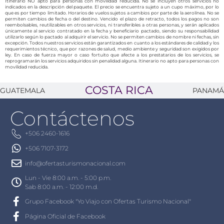
Itinerario NO apto para personas con movilidad reducida. No se incluyen otros servicios no
indicados en la descripción del paquete. El precio se encuentra sujeto a un cupo máximo, por lo
que es por tiempo limitado. Horarios de vuelos sujetos a cambios por parte de la aerolínea. No se
permiten cambios de fecha o del destino. Vencido el plazo de retracto, todos los pagos no son
reembolsables, reutilizables en otros servicios, ni transferibles a otras personas, y serán aplicados
únicamente al servicio contratado en la fecha y beneficiario pactado, siendo su responsabilidad
utilizarlo según lo pactado al adquirir el servicio. No se permiten cambios de nombre ni fechas, sin
excepción. Todos nuestros servicios están garantizados en cuanto a los estándares de calidad y los
requerimientos técnico, que por razones de salud, medio ambiente y seguridad son exigidos por
ley. En caso de fuerza mayor o caso fortuito que afecte a los prestatarios de los servicios, se
reprogramarán los servicios adquiridos sin penalidad alguna. Itinerario no apto para personas con
movilidad reducida.
COSTA RICA
GUATEMALA
PANAMÁ
Contáctenos
+506 2460-1616
+506 7107-3172
info@ofertasturismonacional.com
Lun - Vie 8:00 a.m. - 5:00 p.m.
Sab 8:00 a.m. - 12:00 m.d.
Grupo Facebook "Yo Viajo con Ofertas Turismo Nacional"
Página Oficial de Facebook