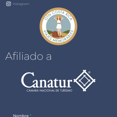
Instagram
Afiliado a
Nombre
*
Footer