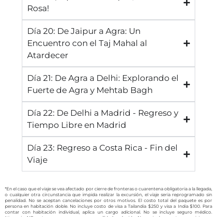
Rosa!
Día 20: De Jaipur a Agra: Un
Encuentro con el Taj Mahal al
Atardecer
Día 21: De Agra a Delhi: Explorando el
Fuerte de Agra y Mehtab Bagh
Día 22: De Delhi a Madrid - Regreso y
Tiempo Libre en Madrid
Día 23: Regreso a Costa Rica - Fin del
Viaje
*En el caso que el viaje se vea afectado por cierre de fronteras o cuarentena obligatoria a la llegada,
o cualquier otra circunstancia que impida realizar la excursión, el viaje seria reprogramado sin
penalidad. No se aceptan cancelaciones por otros motivos. El costo total del paquete es por
persona en habitación doble. No incluye costo de visa a Tailandia $250 y visa a India $100. Para
contar con habitación individual, aplica un cargo adicional. No se incluye seguro médico.