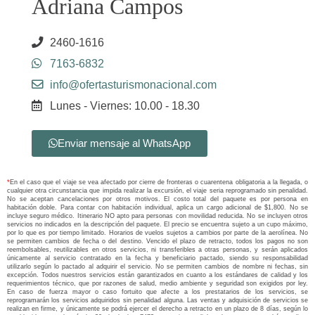
Adriana Campos
2460-1616
7163-6832
info@ofertasturismonacional.com
Lunes - Viernes: 10.00 - 18.30
Enviar mensaje al WhatsApp
*
En el caso que el viaje se vea afectado por cierre de fronteras o cuarentena obligatoria a la llegada, o
cualquier otra circunstancia que impida realizar la excursión, el viaje seria reprogramado sin penalidad.
No se aceptan cancelaciones por otros motivos. El costo total del paquete es por persona en
habitación doble. Para contar con habitación individual, aplica un cargo adicional de $1,800. No se
incluye seguro médico. Itinerario NO apto para personas con movilidad reducida. No se incluyen otros
servicios no indicados en la descripción del paquete. El precio se encuentra sujeto a un cupo máximo,
por lo que es por tiempo limitado. Horarios de vuelos sujetos a cambios por parte de la aerolínea. No
se permiten cambios de fecha o del destino. Vencido el plazo de retracto, todos los pagos no son
reembolsables, reutilizables en otros servicios, ni transferibles a otras personas, y serán aplicados
únicamente al servicio contratado en la fecha y beneficiario pactado, siendo su responsabilidad
utilizarlo según lo pactado al adquirir el servicio. No se permiten cambios de nombre ni fechas, sin
excepción. Todos nuestros servicios están garantizados en cuanto a los estándares de calidad y los
requerimientos técnico, que por razones de salud, medio ambiente y seguridad son exigidos por ley.
En caso de fuerza mayor o caso fortuito que afecte a los prestatarios de los servicios, se
reprogramarán los servicios adquiridos sin penalidad alguna. Las ventas y adquisición de servicios se
realizan en firme, y únicamente se podrá ejercer el derecho a retracto en un plazo de 8 días, según lo