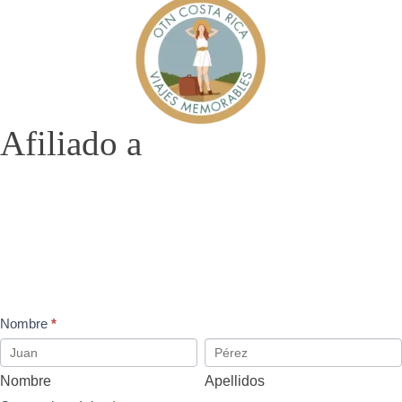
Afiliado a
Footer
Nombre
*
Nombre
Apellidos
Nombre
Apellidos