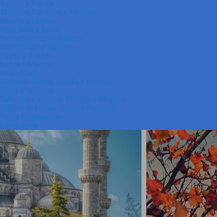
Turquía y España
Tailandia, Camboya y Vietnam
Islandia y Londres
Bella Italia y Suiza
Países Nórdicos y Bálticos
Islas Griegas y Turquía
Egipto y Turquía
Egipto y Madrid
Reino Unido
Península Ibérica, España y Portugal
Kenia y Tanzania
Tailandia, Camboya, Vietnam y Singapur
Hoteles de Playa – Turismo Nacional
Viajes Empresariales
Contáctenos